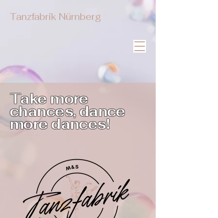
Tanzfabrik Nürnberg
Take more
chances, dance
more dances!