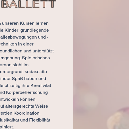
BALLETT
n unseren Kursen lernen
ie Kinder grundlegende
allettbewegungen und -
echniken in einer
reundlichen und unterstützt
mgebung. Spielerisches
ernen steht im
ordergrund, sodass die
inder Spaß haben und
leichzeitig ihre Kreativität
nd Körperbeherrschung
ntwickeln können.
uf altersgerechte Weise
erden Koordination,
usikalität und Flexibilität
rainiert.