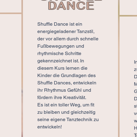
DANCE
Shuffle Dance ist ein
P
energiegeladener Tanzstil,
der vor allem durch schnelle
Fußbewegungen und
rhythmische Schritte
gekennzeichnet ist. In
I
diesem Kurs lernen die
z
Kinder die Grundlagen des
D
Shuffle Dances, entwickeln
M
ihr Rhythmus Gefühl und
G
fördern ihre Kreativität.
D
Es ist ein toller Weg, um fit
s
zu bleiben und gleichzeitig
v
seine eigene Tanztechnik zu
w
entwickeln!
H
T