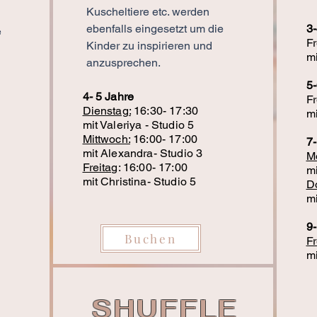
Kuscheltiere etc. werden
ebenfalls eingesetzt um die
3-
e
Fr
Kinder zu inspirieren und
mi
anzusprechen.
5-
4- 5 Jahre
Fr
Dienstag:
16:30- 17:30
mi
mit Valeriya - Studio 5
Mittwoch:
16:00- 17:00
7
mit Alexandra- Studio 3
M
Freitag
: 16:00- 17:00
mi
mit Christina- Studio 5
D
mi
9
Buchen
Fr
​m
SHUFFLE