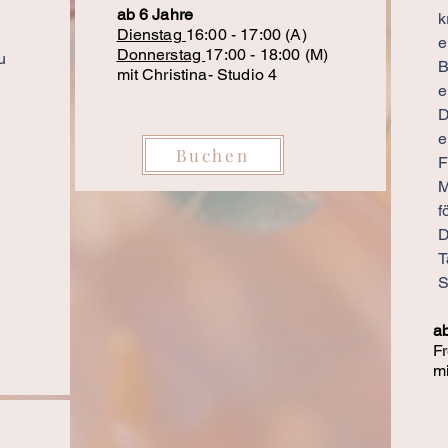
ab 6 Jahre
k
Dienstag
16:00 - 17:00 (A)
e
Donnerstag
17:00 - 18:00 (M)
u
B
mit Christina- Studio 4
e
D
e
Buchen
F
M
f
D
T
S
ab
Fr
mi