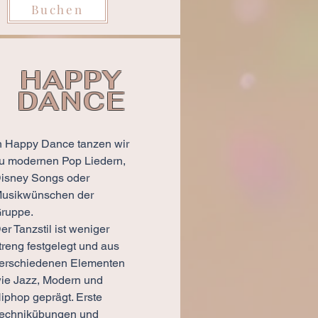
Buchen
HAPPY
DANCE
n Happy Dance tanzen wir
u modernen Pop Liedern,
isney Songs oder
usikwünschen der
ruppe.
er Tanzstil ist weniger
treng festgelegt und aus
erschiedenen Elementen
ie Jazz, Modern und
iphop geprägt. Erste
echnikübungen und