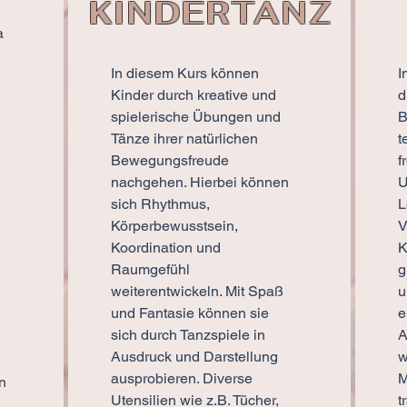
KINDERTANZ
a
In diesem Kurs können
I
Kinder durch kreative und
d
spielerische Übungen und
B
Tänze ihrer natürlichen
t
,
Bewegungsfreude
f
nachgehen. Hierbei können
U
sich Rhythmus,
L
Körperbewusstsein,
V
Koordination und
K
Raumgefühl
g
weiterentwickeln. Mit Spaß
u
und Fantasie können sie
e
sich durch Tanzspiele in
A
Ausdruck und Darstellung
w
ausprobieren. Diverse
M
n
Utensilien wie z.B. Tücher,
t