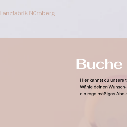
Home
Über uns
Tanzfabrik Nürnberg
Buche 
Hier kannst du unsere t
Wähle deinen Wunsch-K
ein regelmäßiges Abo a