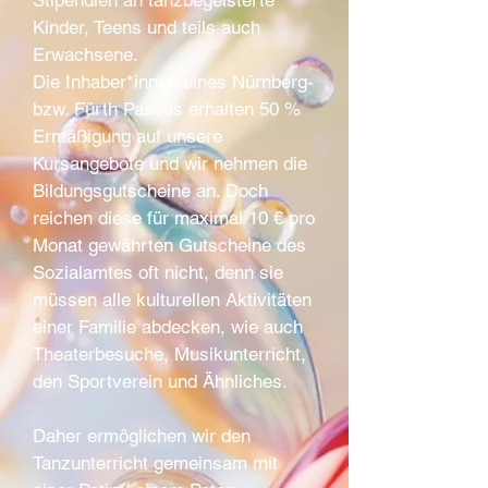
Stipendien an tanzbegeisterte
Kinder, Teens und teils auch
Erwachsene.
Die Inhaber*innen eines Nürnberg-
bzw. Fürth Passes erhalten 50 %
Ermäßigung auf unsere
Kursangebote und wir nehmen die
Bildungsgutscheine an. Doch
reichen diese für maximal 10 € pro
Monat gewährten Gutscheine des
Sozialamtes oft nicht, denn sie
müssen alle kulturellen Aktivitäten
einer Familie abdecken, wie auch
Theaterbesuche, Musikunterricht,
den Sportverein und Ähnliches.
Daher ermöglichen wir den
Tanzunterricht gemeinsam mit