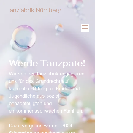
Tanzfabrik Nürnberg
Werde Tanzpate!
Wir von der Tanzfabrik engagieren
uns für das Grundrecht auf
kulturelle Bildung für Kinder und
Jugendliche aus sozial
benachteiligten und
einkommensschwachen Familien.
Dazu vergeben wir seit 2004