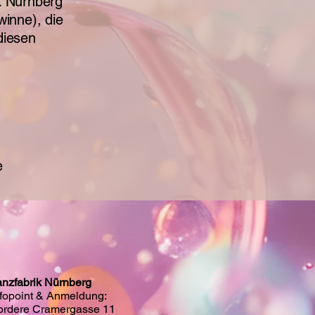
k Nürnberg
winne), die
diesen
e
anzfabrik Nürnberg
nfopoint & Anmeldung:
ordere Cramergasse 11