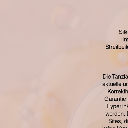
Sil
In
Streitbei
Die Tanzfa
aktuelle u
Korrekth
Garantie 
'Hyperlin
werden. D
Sites, d