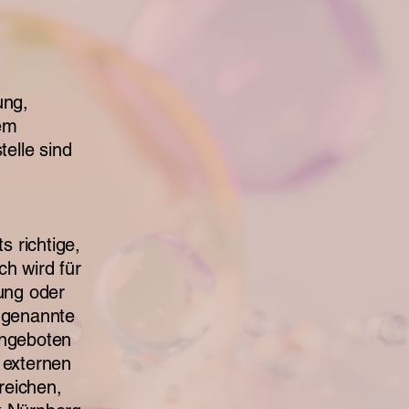
ung,
em
telle sind
s richtige,
ch wird für
tung oder
o genannte
 angeboten
 externen
reichen,