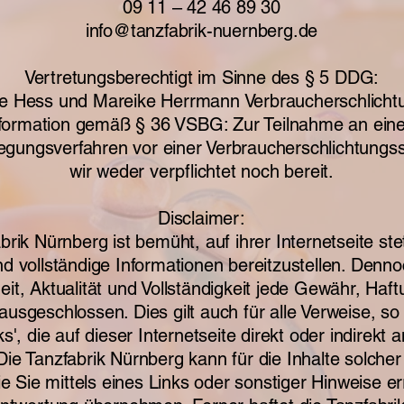
09 11 – 42 46 89 30
info@tanzfabrik-nuernberg.de
Vertretungsberechtigt im Sinne des § 5 DDG:
ke Hess und Mareike Herrmann Verbraucherschlicht
formation gemäß § 36 VSBG: Zur Teilnahme an ein
legungsverfahren vor einer Verbraucherschlichtungss
wir weder verpflichtet noch bereit.
Disclaimer:
brik Nürnberg ist bemüht, auf ihrer Internetseite stet
nd vollständige Informationen bereitzustellen. Denno
eit, Aktualität und Vollständigkeit jede Gewähr, Haf
ausgeschlossen. Dies gilt auch für alle Verweise, s
ks', die auf dieser Internetseite direkt oder indirekt
ie Tanzfabrik Nürnberg kann für die Inhalte solcher
ie Sie mittels eines Links oder sonstiger Hinweise er