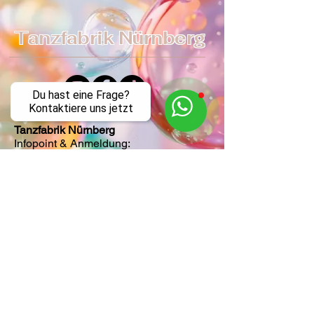
Tanzfabrik Nürnberg
Du hast eine Frage?
Kontaktiere uns jetzt
Tanzfabrik Nürnberg
Infopoint & Anmeldung:
Vordere Cramergasse 11
im Hof, Eingang TH 9 /UG
90478 Nürnberg
Mobil:
0155 - 63 35 31 05
(Mo. - Fr. 9:00 - 14:00)
Tel.:
0911 - 42 46 89 30
(Mo. - Fr. 14:00- 21:00)
Öffnungszeiten Infopoint: 15:30 - 21:00 Uhr
leitung@tanzfabrik-nuernberg.com