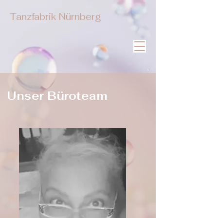
Tanzfabrik Nürnberg
Unser Büroteam