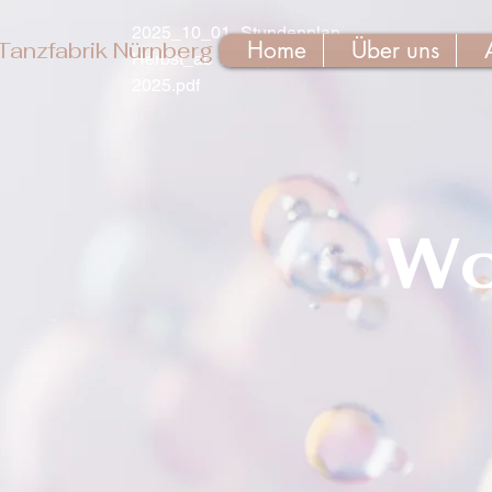
2025_10_01_Stundenplan
Home
Über uns
Tanzfabrik Nürnberg
Herbst_ab 16. September
2025.pdf
Wo