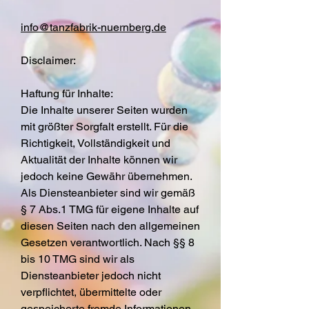
info@tanzfabrik-nuernberg.de
Disclaimer:
Haftung für Inhalte:
Die Inhalte unserer Seiten wurden
mit größter Sorgfalt erstellt. Für die
Richtigkeit, Vollständigkeit und
Aktualität der Inhalte können wir
jedoch keine Gewähr übernehmen.
Als Diensteanbieter sind wir gemäß
§ 7 Abs.1 TMG für eigene Inhalte auf
diesen Seiten nach den allgemeinen
Gesetzen verantwortlich. Nach §§ 8
bis 10 TMG sind wir als
Diensteanbieter jedoch nicht
verpflichtet, übermittelte oder
gespeicherte fremde Informationen