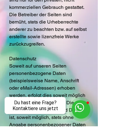
kommerziellen Gebrauch gestattet.
Die Betreiber der Seiten sind
bemüht, stets die Urheberrechte
anderer zu beachten bzw. auf selbst
erstellte sowie lizenzfreie Werke
zurückzugreifen.
Datenschutz
Soweit auf unseren Seiten
personenbezogene Daten
(beispielsweise Name, Anschrift
oder eMail-Adressen) erhoben
werden, erfolgt dies soweit möglich
stets auf freiwilliger Basis. Die
Du hast eine Frage?
Kontaktiere uns jetzt
Nutzung der Angebote und Dienste
ist, soweit möglich, stets ohne
Angabe personenbezogener Daten
möglich.