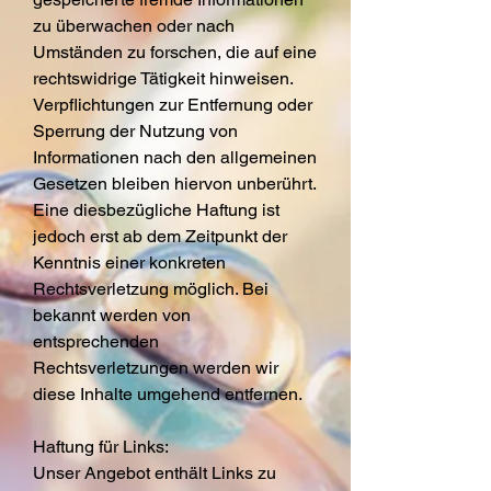
zu überwachen oder nach
Umständen zu forschen, die auf eine
rechtswidrige Tätigkeit hinweisen.
Verpflichtungen zur Entfernung oder
Sperrung der Nutzung von
Informationen nach den allgemeinen
Gesetzen bleiben hiervon unberührt.
Eine diesbezügliche Haftung ist
jedoch erst ab dem Zeitpunkt der
Kenntnis einer konkreten
Rechtsverletzung möglich. Bei
bekannt werden von
entsprechenden
Rechtsverletzungen werden wir
diese Inhalte umgehend entfernen.
Haftung für Links:
Unser Angebot enthält Links zu