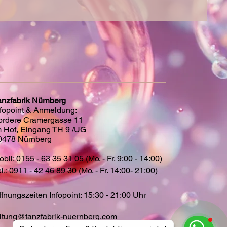
anzfabrik Nürnberg
nfopoint & Anmeldung:
ordere Cramergasse 11
m Hof, Eingang TH 9 /UG
0478 Nürnberg
bil: 0155 - 63 35 31 05 (Mo. - Fr. 9:00 - 14:00)
l.: 0911 - 42 46 89 30 (Mo. - Fr. 14:00- 21:00)
ffnungszeiten Infopoint: 15:30 - 21:00 Uhr
eitung@tanzfabrik-nuernberg.com