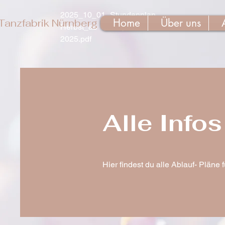
2025_10_01_Stundenplan
Home
Über uns
Tanzfabrik Nürnberg
Herbst_ab 16. September
2025.pdf
Alle Info
Hier findest du alle Ablauf- Pläne