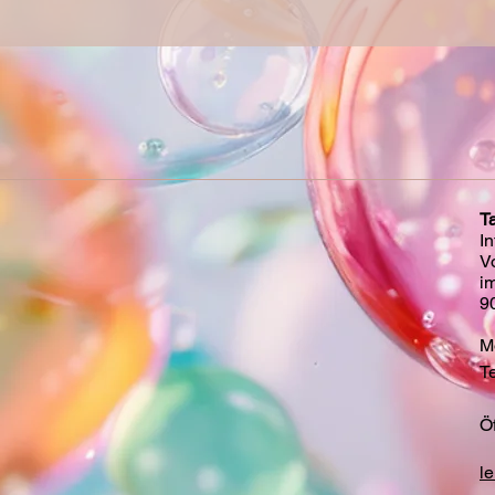
T
I
V
i
9
Mo
Te
Ö
l